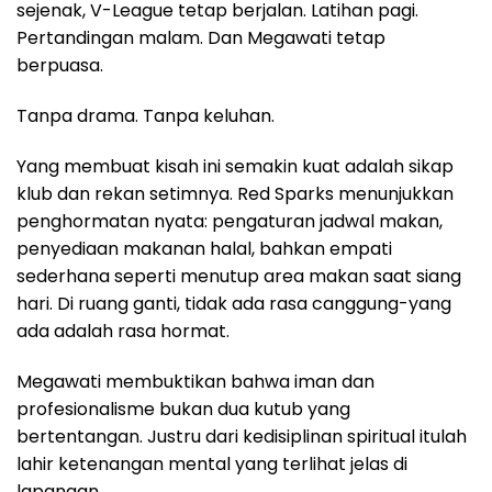
sejenak, V-League tetap berjalan. Latihan pagi.
Pertandingan malam. Dan Megawati tetap
berpuasa.
Tanpa drama. Tanpa keluhan.
Yang membuat kisah ini semakin kuat adalah sikap
klub dan rekan setimnya. Red Sparks menunjukkan
penghormatan nyata: pengaturan jadwal makan,
penyediaan makanan halal, bahkan empati
sederhana seperti menutup area makan saat siang
hari. Di ruang ganti, tidak ada rasa canggung-yang
ada adalah rasa hormat.
Megawati membuktikan bahwa iman dan
profesionalisme bukan dua kutub yang
bertentangan. Justru dari kedisiplinan spiritual itulah
lahir ketenangan mental yang terlihat jelas di
lapangan.