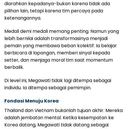
diarahkan kepadanya-bukan karena tidak ada
pilihan lain, tetapi karena tim percaya pada
ketenangannya.
Medali demi medali memang penting. Namun yang
lebih bernilai adalah transformasinya menjadi
pemain yang membawa beban kolektif. Ia belajar
berbicara di lapangan, memberi sinyal kepada
setter, dan menjaga moral tim saat momentum
berbalik.
Di level ini, Megawati tidak lagi ditempa sebagai
individu. Ia ditempa sebagai pemimpin.
Fondasi Menuju Korea
Thailand dan Vietnam bukanlah tujuan akhir. Mereka
adalah jembatan mental. Ketika kesempatan ke
Korea datang, Megawati tidak datang sebagai