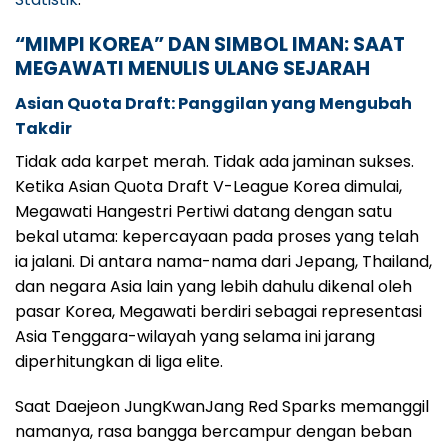
“MIMPI KOREA” DAN SIMBOL IMAN: SAAT
MEGAWATI MENULIS ULANG SEJARAH
Asian Quota Draft: Panggilan yang Mengubah
Takdir
Tidak ada karpet merah. Tidak ada jaminan sukses.
Ketika Asian Quota Draft V-League Korea dimulai,
Megawati Hangestri Pertiwi datang dengan satu
bekal utama: kepercayaan pada proses yang telah
ia jalani. Di antara nama-nama dari Jepang, Thailand,
dan negara Asia lain yang lebih dahulu dikenal oleh
pasar Korea, Megawati berdiri sebagai representasi
Asia Tenggara-wilayah yang selama ini jarang
diperhitungkan di liga elite.
Saat Daejeon JungKwanJang Red Sparks memanggil
namanya, rasa bangga bercampur dengan beban