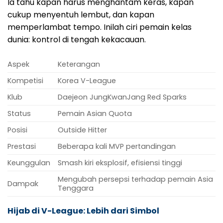
Ia tahu kapan harus menghantam keras, kapan
cukup menyentuh lembut, dan kapan
memperlambat tempo. Inilah ciri pemain kelas
dunia: kontrol di tengah kekacauan.
Aspek
Keterangan
Kompetisi
Korea V-League
Klub
Daejeon JungKwanJang Red Sparks
Status
Pemain Asian Quota
Posisi
Outside Hitter
Prestasi
Beberapa kali MVP pertandingan
Keunggulan
Smash kiri eksplosif, efisiensi tinggi
Mengubah persepsi terhadap pemain Asia
Dampak
Tenggara
Hijab di V-League: Lebih dari Simbol