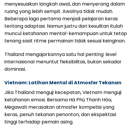
menyesuaikan langkah awal, dan menyerang dalam
ruang yang lebih sempit. Awalnya tidak mudah.
Beberapa laga pertama menjadi pelajaran keras
tentang adaptasi. Namun justru dari kesulitan itulah
muncul ketahanan mental-kemampuan untuk tetap
tenang saat ritme permainan tidak sesuai keinginan.
Thailand mengajarkannya satu hal penting: level
internasional menuntut fleksibilitas, bukan sekadar
dominasi.
Vietnam: Latihan Mental di Atmosfer Tekanan
Jika Thailand menguji kecepatan, Vietnam menguji
ketahanan emosi. Bersama Hà Phú Thanh Hóa,
Megawati merasakan atmosfer kompetisi yang
keras, penuh tekanan penonton, dan ekspektasi
tinggi terhadap pemain asing.