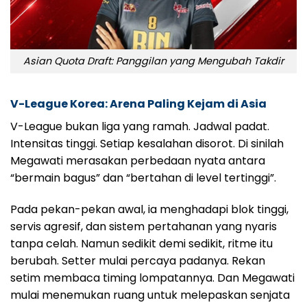
Asian Quota Draft: Panggilan yang Mengubah Takdir
V-League Korea: Arena Paling Kejam di Asia
V-League bukan liga yang ramah. Jadwal padat.
Intensitas tinggi. Setiap kesalahan disorot. Di sinilah
Megawati merasakan perbedaan nyata antara
“bermain bagus” dan “bertahan di level tertinggi”.
Pada pekan-pekan awal, ia menghadapi blok tinggi,
servis agresif, dan sistem pertahanan yang nyaris
tanpa celah. Namun sedikit demi sedikit, ritme itu
berubah. Setter mulai percaya padanya. Rekan
setim membaca timing lompatannya. Dan Megawati
mulai menemukan ruang untuk melepaskan senjata