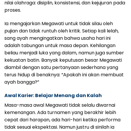
nilai olahraga: disiplin, konsistensi, dan kejujuran pada
proses.
Ia mengajarkan Megawati untuk tidak silau oleh
pujian dan tidak runtuh oleh kritik. Setiap kali lelah,
sang ayah mengingatkan bahwa usaha hari ini
adalah tabungan untuk masa depan. Kehilangan
beliau menjadi luka yang dalam, namun juga sumber
kekuatan batin. Banyak keputusan besar Megawati
diambil dengan satu pertanyaan sederhana yang
terus hidup di benaknya: “Apakah ini akan membuat
ayah bangga?”
Awal Karier: Belajar Menang dan Kalah
Masa-masa awal Megawati tidak selalu diwarnai
kemenangan. Ada turnamen yang berakhir lebih
cepat dari harapan, ada hari-hari ketika performa
tidak sesuai ekspektasi. Namun justru di sinilah ia