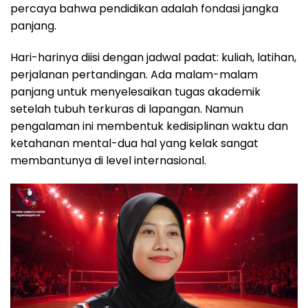
percaya bahwa pendidikan adalah fondasi jangka
panjang.
Hari-harinya diisi dengan jadwal padat: kuliah, latihan,
perjalanan pertandingan. Ada malam-malam
panjang untuk menyelesaikan tugas akademik
setelah tubuh terkuras di lapangan. Namun
pengalaman ini membentuk kedisiplinan waktu dan
ketahanan mental-dua hal yang kelak sangat
membantunya di level internasional.