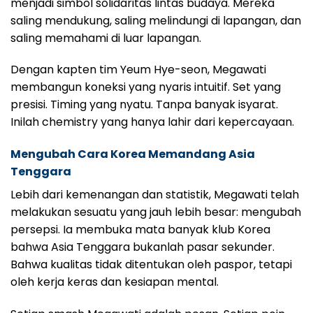
menjadi simbol solidaritas lintas budaya. Mereka
saling mendukung, saling melindungi di lapangan, dan
saling memahami di luar lapangan.
Dengan kapten tim Yeum Hye-seon, Megawati
membangun koneksi yang nyaris intuitif. Set yang
presisi. Timing yang nyatu. Tanpa banyak isyarat.
Inilah chemistry yang hanya lahir dari kepercayaan.
Mengubah Cara Korea Memandang Asia
Tenggara
Lebih dari kemenangan dan statistik, Megawati telah
melakukan sesuatu yang jauh lebih besar: mengubah
persepsi. Ia membuka mata banyak klub Korea
bahwa Asia Tenggara bukanlah pasar sekunder.
Bahwa kualitas tidak ditentukan oleh paspor, tetapi
oleh kerja keras dan kesiapan mental.