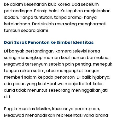
ke dalam keseharian klub Korea. Doa sebelum
pertandingan. Prinsip halal. Keteguhan menjalankan
ibadah. Tanpa tuntutan, tanpa drama-hanya
keteladanan. Dari sinilah rasa saling menghormati
tumbuh secara alami.
Dari Sorak Penonton ke Simbol Identitas
Di banyak pertandingan, kamera televisi Korea
sering menangkap momen kecil namun bermakna:
Megawati tersenyum setelah poin penting, menepuk
tangan rekan setim, atau mengangkat tangan
memberi salam kepada penonton. Di balik hijabnya,
ada pesan yang kuat-bahwa menjadi atlet kelas
dunia tidak menuntut seseorang meninggalkan jati
diri.
Bagi komunitas Muslim, khususnya perempuan,
Megawati menghadirkan representasi yang jarang