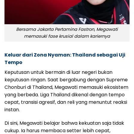
Bersama Jakarta Pertamina Fastron, Megawati
memasuki fase krusial dalam kariernya
Keluar dari Zona Nyaman: Thailand sebagai Uji
Tempo
Keputusan untuk bermain di luar negeri bukan
keputusan ringan. Saat bergabung dengan Supreme
Chonburi di Thailand, Megawati memasuki ekosistem
yang berbeda. Liga Thailand dikenal dengan tempo
cepat, transisi agresif, dan reli yang menuntut reaksi
instan.
Di sini, Megawati belajar bahwa kekuatan saja tidak
cukup. Ia harus membaca setter lebih cepat,