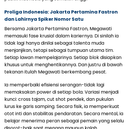
Proliga Indonesia: Jakarta Pertamina Fastron
dan Lahirnya Spiker Nomor Satu
Bersama Jakarta Pertamina Fastron, Megawati
memasuki fase krusial dalam kariernya. Di sinilah ia
tidak lagi hanya dinilai sebagai talenta muda
menjanjikan, tetapi sebagai tumpuan utama tim.
Setiap lawan mempelajarinya. Setiap blok disiapkan
khusus untuk menghentikannya. Dan justru di bawah
tekanan itulah Megawati berkembang pesat.
Ia memperbaiki efisiensi serangan-tidak lagi
memaksakan power di setiap bola. Variasi menjadi
kunci: cross tajam, cut shot pendek, dan pukulan
lurus ke garis samping. Secara fisik, ia memperkuat
otot inti dan stabilitas pendaratan. Secara mental, ia
belajar menerima peran sebagai pemain yang selalu
disorot-baik saat menang maupun kalah.