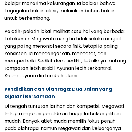
belajar menerima kekurangan. Ia belajar bahwa
kegagalan bukan akhir, melainkan bahan bakar
untuk berkembang.
Pelatih-pelatih lokal melihat satu hal yang berbeda:
ketekunan. Megawati mungkin tidak selalu menjadi
yang paling menonjol secara fisik, tetapi ia paling
konsisten. Ia mendengarkan, mencatat, dan
memperbaiki. Sedikit demi sedikit, tekniknya matang.
Lompatan lebih stabil. Ayunan lebih terkontrol.
Kepercayaan diri tumbuh alami.
Pendidikan dan Olahraga: Dua Jalan yang
Dijalani Bersamaan
Di tengah tuntutan latihan dan kompetisi, Megawati
tetap menjalani pendidikan tinggi. Ini bukan pilihan
mudah. Banyak atlet muda memilih fokus penuh
pada olahraga, namun Megawati dan keluarganya