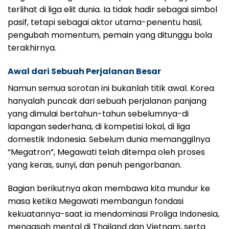
terlihat di liga elit dunia. Ia tidak hadir sebagai simbol
pasif, tetapi sebagai aktor utama-penentu hasil,
pengubah momentum, pemain yang ditunggu bola
terakhirnya.
Awal dari Sebuah Perjalanan Besar
Namun semua sorotan ini bukanlah titik awal. Korea
hanyalah puncak dari sebuah perjalanan panjang
yang dimulai bertahun-tahun sebelumnya-di
lapangan sederhana, di kompetisi lokal, di liga
domestik Indonesia. Sebelum dunia memanggilnya
“Megatron”, Megawati telah ditempa oleh proses
yang keras, sunyi, dan penuh pengorbanan.
Bagian berikutnya akan membawa kita mundur ke
masa ketika Megawati membangun fondasi
kekuatannya-saat ia mendominasi Proliga Indonesia,
mengasah mental di Thailand dan Vietnam, serta